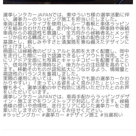
選挙レンタカーJAPANでは、東ゆういち様の選挙活動に伴
い、選挙カーのラッピング施工を担当いたしました。
車両は軽バンタイプを使用し、ルーフ看板と車体ラッピン
グを組み合わせた仕様。走行中はもちろん、停車時や後続
車両からの視認性も意識し、全方向から候補者名とメッセ
ージが伝わる構成としています。全体の配色はグリーンを
基調とし、親しみやすさと清潔感を兼ね備えたデザインに
仕上げました。
側面には候補者のビジュアルと名前を大きく配置し、街中
を走行した際に一目で認識できるレイアウトを採用。さら
にリアドア全面にも写真とキャッチコピーを配置すること
で、信号待ちや渋滞時など、後方からの注目度を高めてい
ます。移動そのものが認知拡大につながるよう、情報量と
視認性のバランスを重視しました。
実際の運用においては、「後ろからでも誰の選挙カーかわ
かりやすい」「走っている姿をよく見かけた」といった反
響も多く、選挙活動の中で有効に活用いただけたとのお声
をいただいています。
選挙レンタカーJAPANでは、車両手配からラッピングデザ
イン・施工までをワンストップで対応しております。候補
者様の想いや地域性、走行エリアに応じた選挙カーをご提
案いたしますので、安心してお任せください。
#ラッピングカー #選挙カー #デザイン施工 #当選祝い