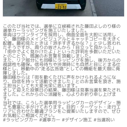
このたび当社では、選挙に立候補された藤田よしのり様の
選挙カーラッピングを施工いたしました。
車両はワゴンタイプを採用し、側面全面を大胆に活用し
て、藤田様のメインビジュアルとキャッチコピーを大きく
配置。最初見たときは「派手すぎるかな？」と少し思われ
たそうですが、周りの皆さんから「目立って良かった」
「街中でよく見かけたよ」といった評判を多数いただいた
とのことで、感謝のお言葉を頂戴しました。
また、リア部分にも同様にラッピングを施し、後方からの
視認性も確保。信号待ちや渋滞時にも自然と目にとまる仕
様とし、移動中の“走る広告塔”としての機能を最大限に発
揮しました。
藤田様からは「街を動くたびに声をかけられるようにな
り、自信を持って活動できました」とのお言葉を頂き、施
工担当としても大変光栄に思います。
そして迎えた投票日の結果、藤田様は見事当選を果たされ
ました。これからのご活躍を、心よりお祈り申し上げま
す。
当社では、こうした選挙用ラッピングカーのデザイン・施
工も豊富に手がけております。目的・ターゲット・走行エ
リアに合わせた最適プランをご提案いたしますので、ぜひ
お気軽にご相談ください。
#ラッピングカー #選挙カー #デザイン施工 #当選祝い