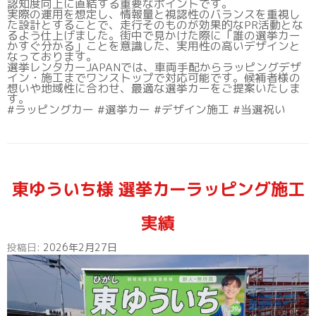
認知度向上に直結する重要なポイントです。
実際の運用を想定し、情報量と視認性のバランスを重視し
た設計とすることで、走行そのものが効果的なPR活動とな
るよう仕上げました。街中で見かけた際に「誰の選挙カー
かすぐ分かる」ことを意識した、実用性の高いデザインと
なっております。
選挙レンタカーJAPANでは、車両手配からラッピングデザ
イン・施工までワンストップで対応可能です。候補者様の
想いや地域性に合わせ、最適な選挙カーをご提案いたしま
す。
#ラッピングカー #選挙カー #デザイン施工 #当選祝い
東ゆういち様 選挙カーラッピング施工
実績
投稿日:
2026年2月27日