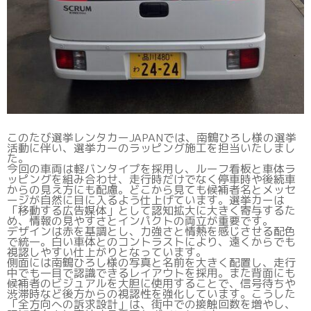
このたび選挙レンタカーJAPANでは、南鶴ひろし様の選挙
活動に伴い、選挙カーのラッピング施工を担当いたしまし
た。
今回の車両は軽バンタイプを採用し、ルーフ看板と車体ラ
ッピングを組み合わせ、走行時だけでなく停車時や後続車
からの見え方にも配慮。どこから見ても候補者名とメッセ
ージが自然に目に入るよう仕上げています。選挙カーは
「移動する広告媒体」として認知拡大に大きく寄与するた
め、情報の見やすさとインパクトの両立が重要です。
デザインは赤を基調とし、力強さと情熱を感じさせる配色
で統一。白い車体とのコントラストにより、遠くからでも
視認しやすい仕上がりとなっています。
側面には南鶴ひろし様の写真と名前を大きく配置し、走行
中でも一目で認識できるレイアウトを採用。また背面にも
候補者のビジュアルを大胆に使用することで、信号待ちや
渋滞時など後方からの視認性を強化しています。こうした
「全方向への訴求設計」は、街中での接触回数を増やし、