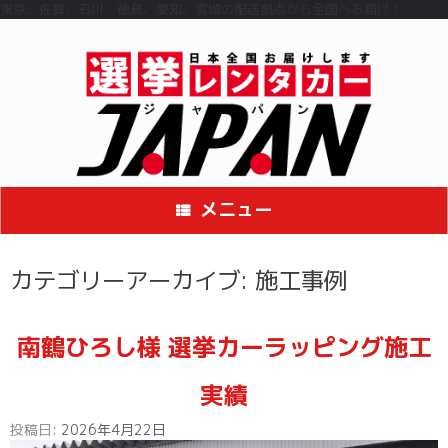
コ
東京、佐賀、石川、徳島、愛知、宮城の配送拠点から全国へお届け！
ン
テ
ン
ツ
へ
ス
キ
ッ
プ
メニュー
カテゴリーアーカイブ:
施工事例
南鶴ひろし様 選挙カーラッピング施工
実績
投稿日:
2026年4月22日