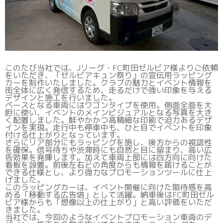
このたび当社では、Jリーグ・FC町田ゼルビア様よりご依頼
をいただき、「ゼルビアキュン祭り」の宣伝用ラッピング
カーを制作いたしました。クラブの魅力とイベント情報を
街全体に広く発信するため、走るだけで強い印象を与える
デザインと施工を行いました。
ベースとなる車両にはワゴンタイプを使用。側面全面を大
胆に使い、イベントのメインビジュアルとなる写真を大き
く配置しました。鮮やかかつ高精細な印刷で迫力あるデザ
インを実現。走行中も停車中も、ひと目でイベントを印象
付ける仕上がりとなっています。
さらにリア部分にもラッピングを施し、後方からの視認性
を確保。信号待ちや渋滞時にも自然と目に留まり、高い広
告効果を発揮します。加えて車両上部には四方向に向けた
看板を設置。前後左右どの角度からも情報を届けることが
できる仕様とし、より強力なプロモーションツールに仕上
げました。
このラッピングカーは、イベント開催に向けた期待感を高
める「移動する広告塔」として活躍。納車後はFC町田ゼル
ビア様からも「想像以上の仕上がり」と高い評価をいただ
きました。
当社では、今回のようなイベントプロモーション車両のデ