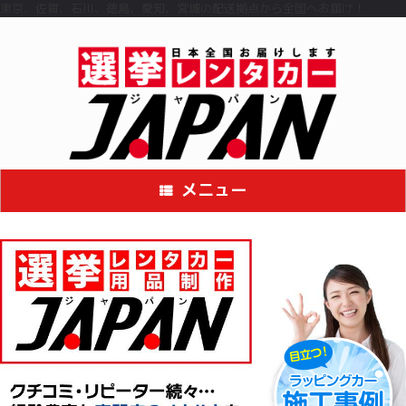
コ
東京、佐賀、石川、徳島、愛知、宮城の配送拠点から全国へお届け！
ン
テ
ン
ツ
へ
ス
キ
ッ
プ
メニュー